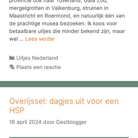
provincie ook naar Toverland, Gaia Zoo,
mergelgrotten in Valkenburg, struinen in
Maastricht en Roermond, en natuurlijk één van
de prachtige musea bezoeken. Ik koos voor
betaalbare uitjes die minder bekend zijn, maar
wel …
Lees verder
Categorieën
Uitjes Nederland
Plaats een reactie
Overijssel: dagjes uit voor een
HSP
16 april 2024
door
Gastblogger