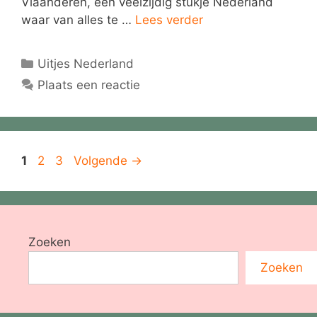
Vlaanderen, een veelzijdig stukje Nederland
waar van alles te …
Lees verder
Categorieën
Uitjes Nederland
Plaats een reactie
Pagina
Pagina
Pagina
1
2
3
Volgende
→
Zoeken
Zoeken