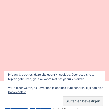
Privacy & cookies: deze site gebruikt cookies. Door deze site te
blijven gebruiken, ga je akkoord met het gebruik hiervan.
We gebruiken cookies om je de beste ervaring op onze site te
Wil je meer weten, ook over hoe je cookies kunt beheren, kijk dan hier:
bieden.
Cookiebeleid
Je kunt meer informatie vinden over welke cookies we gebruiken
of deze uitschakelen in de
instellingen
.
Sluit AVG/GDPR 