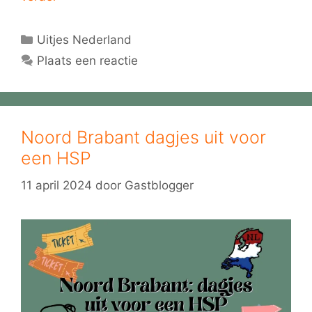
Categorieën
Uitjes Nederland
Plaats een reactie
Noord Brabant dagjes uit voor
een HSP
11 april 2024
door
Gastblogger