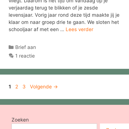
vliegt. Daarom is het tijd om vandaag op je
verjaardag terug te blikken of je zesde
levensjaar. Vorig jaar rond deze tijd maakte jij je
klaar om naar groep drie te gaan. We sloten het
schooljaar af met een …
Lees verder
Categorieën
Brief aan
1 reactie
Pagina
Pagina
Pagina
1
2
3
Volgende
→
Zoeken