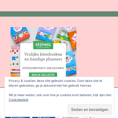
Privacy & cookies: deze site gebruikt cookies. Door deze site te
blijven gebruiken, ga je akkoord met het gebruik hiervan.
We gebruiken cookies om je de beste ervaring op onze site te
Wil je meer weten, ook over hoe je cookies kunt beheren, kijk dan hier:
bieden.
Cookiebeleid
Je kunt meer informatie vinden over welke cookies we gebruiken
of deze uitschakelen in de
instellingen
.
Sluit AVG/GDPR 