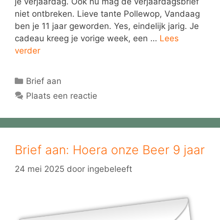
je verjaardag. Ook nu mag de verjaardagsbrief
niet ontbreken. Lieve tante Pollewop, Vandaag
ben je 11 jaar geworden. Yes, eindelijk jarig. Je
cadeau kreeg je vorige week, een …
Lees
verder
Categorieën
Brief aan
Plaats een reactie
Brief aan: Hoera onze Beer 9 jaar
24 mei 2025
door
ingebeleeft