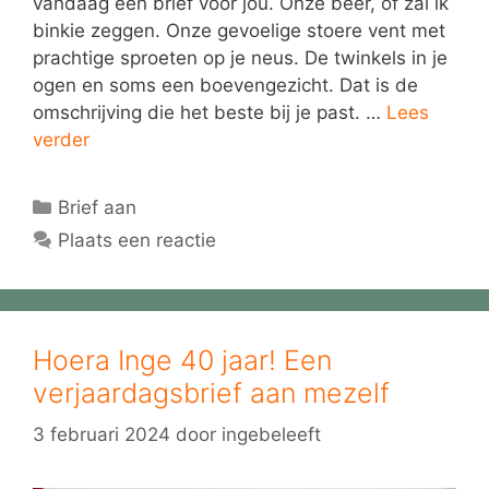
vandaag een brief voor jou. Onze beer, of zal ik
binkie zeggen. Onze gevoelige stoere vent met
prachtige sproeten op je neus. De twinkels in je
ogen en soms een boevengezicht. Dat is de
omschrijving die het beste bij je past. …
Lees
verder
Categorieën
Brief aan
Plaats een reactie
Hoera Inge 40 jaar! Een
verjaardagsbrief aan mezelf
3 februari 2024
door
ingebeleeft