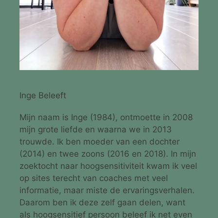
Inge Beleeft
Mijn naam is Inge (1984), ontmoette in 2008
mijn grote liefde en waarna we in 2013
trouwde. Ik ben moeder van een dochter
(2014) en twee zoons (2016 en 2018). In mijn
zoektocht naar hoogsensitiviteit kwam ik veel
op sites terecht van coaches met veel
informatie, maar miste de ervaringsverhalen.
Daarom ben ik deze zelf gaan delen, want
als hoogsensitief persoon beleef ik net even