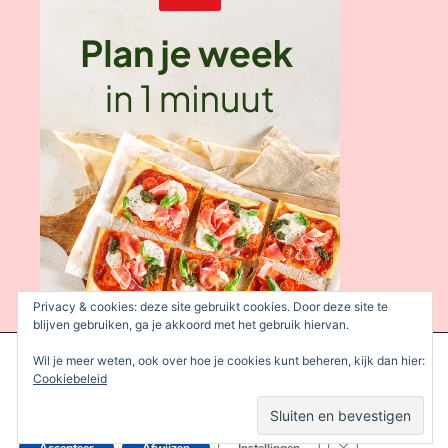
Privacy & cookies: deze site gebruikt cookies. Door deze site te
blijven gebruiken, ga je akkoord met het gebruik hiervan.
We gebruiken cookies om je de beste ervaring op onze site te
Wil je meer weten, ook over hoe je cookies kunt beheren, kijk dan hier:
bieden.
Cookiebeleid
Je kunt meer informatie vinden over welke cookies we gebruiken
of deze uitschakelen in de
instellingen
.
Sluit AVG/GDPR 