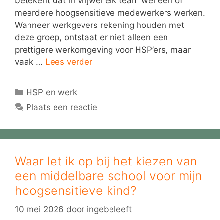
betekent dat in vrijwel elk team wel één of
meerdere hoogsensitieve medewerkers werken.
Wanneer werkgevers rekening houden met
deze groep, ontstaat er niet alleen een
prettigere werkomgeving voor HSP’ers, maar
vaak …
Lees verder
Categorieën
HSP en werk
Plaats een reactie
Waar let ik op bij het kiezen van
een middelbare school voor mijn
hoogsensitieve kind?
10 mei 2026
door
ingebeleeft