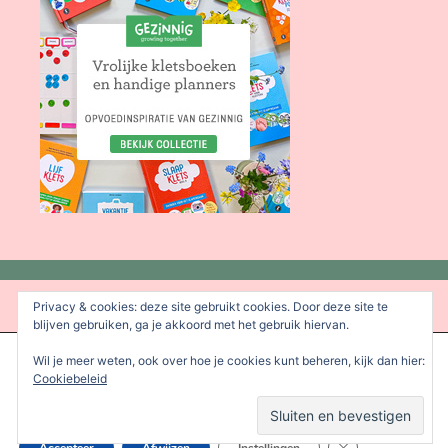
Privacy & cookies: deze site gebruikt cookies. Door deze site te
blijven gebruiken, ga je akkoord met het gebruik hiervan.
We gebruiken cookies om je de beste ervaring op onze site te
Wil je meer weten, ook over hoe je cookies kunt beheren, kijk dan hier:
bieden.
Cookiebeleid
Je kunt meer informatie vinden over welke cookies we gebruiken
of deze uitschakelen in de
instellingen
.
Sluit AVG/GDPR 