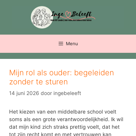
Ga
naar
de
inhoud
Menu
Mijn rol als ouder: begeleiden
zonder te sturen
14 juni 2026
door
ingebeleeft
Het kiezen van een middelbare school voelt
soms als een grote verantwoordelijkheid. Ik wil
dat mijn kind zich straks prettig voelt, dat het
tot zijn recht komt en met vertrouwen kan