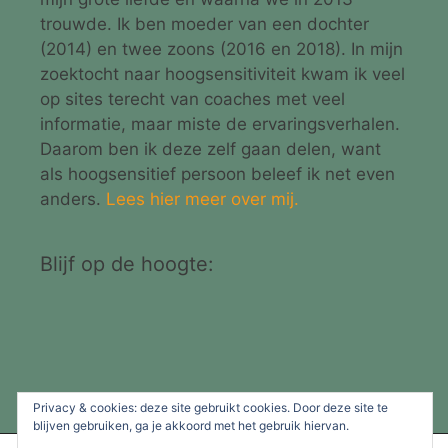
trouwde. Ik ben moeder van een dochter
(2014) en twee zoons (2016 en 2018). In mijn
zoektocht naar hoogsensitiviteit kwam ik veel
op sites terecht van coaches met veel
informatie, maar miste de ervaringsverhalen.
Daarom ben ik deze zelf gaan delen, want
als hoogsensitief persoon beleef ik net even
anders.
Lees hier meer over mij.
Blijf op de hoogte:
Privacy & cookies: deze site gebruikt cookies. Door deze site te
blijven gebruiken, ga je akkoord met het gebruik hiervan.