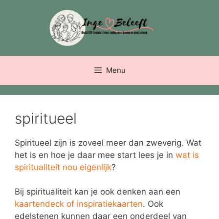
Ga
naar
de
inhoud
Menu
spiritueel
Spiritueel zijn is zoveel meer dan zweverig. Wat
het is en hoe je daar mee start lees je in
wat is
spiritualiteit nou eigenlijk
?
Bij spiritualiteit kan je ook denken aan een
kaartendeck of inspiratiekaarten
. Ook
edelstenen kunnen daar een onderdeel van