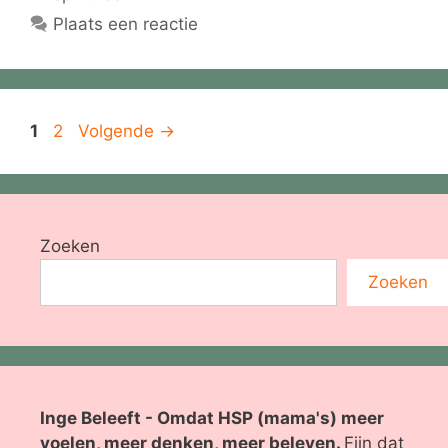
Plaats een reactie
Pagina
Pagina
1
2
Volgende
→
Zoeken
Zoeken
Inge Beleeft - Omdat HSP (mama's) meer
voelen, meer denken, meer beleven.
Fijn dat