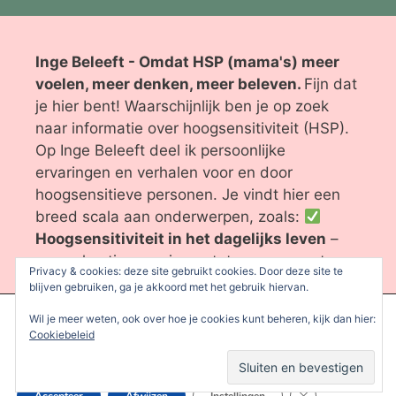
Inge Beleeft - Omdat HSP (mama's) meer
voelen, meer denken, meer beleven.
Fijn dat
je hier bent! Waarschijnlijk ben je op zoek
naar informatie over hoogsensitiviteit (HSP).
Op Inge Beleeft deel ik persoonlijke
ervaringen en verhalen voor en door
hoogsensitieve personen. Je vindt hier een
breed scala aan onderwerpen, zoals:
Hoogsensitiviteit in het dagelijks leven
–
van vakantie-ervaringen tot omgaan met
Privacy & cookies: deze site gebruikt cookies. Door deze site te
rouw en prikkels.
blijven gebruiken, ga je akkoord met het gebruik hiervan.
Reviews & winacties
– ontdek producten
We gebruiken cookies om je de beste ervaring op onze site te
Wil je meer weten, ook over hoe je cookies kunt beheren, kijk dan hier:
die het leven van HSP’s aangenamer maken.
bieden.
Cookiebeleid
Je kunt meer informatie vinden over welke cookies we gebruiken
Community & steun
– sluit je aan bij onze
of deze uitschakelen in de
instellingen
.
besloten Facebook
-groep om ervaringen te
Sluit AVG/GDPR 
delen. Wil je een bepaald onderwerp