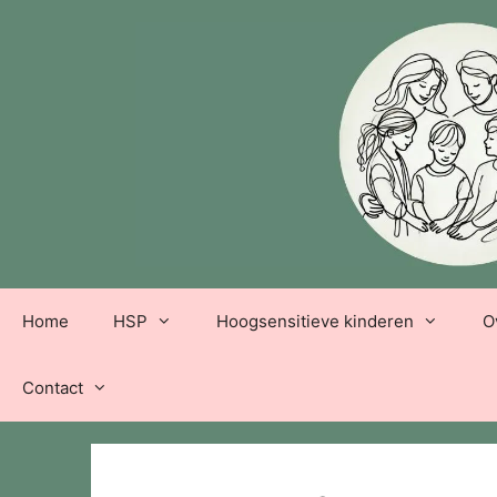
Ga
naar
de
inhoud
Home
HSP
Hoogsensitieve kinderen
O
Contact