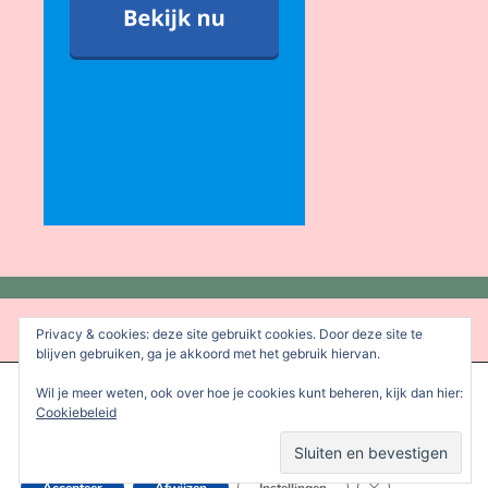
Privacy & cookies: deze site gebruikt cookies. Door deze site te
blijven gebruiken, ga je akkoord met het gebruik hiervan.
We gebruiken cookies om je de beste ervaring op onze site te
Wil je meer weten, ook over hoe je cookies kunt beheren, kijk dan hier:
bieden.
Cookiebeleid
Je kunt meer informatie vinden over welke cookies we gebruiken
of deze uitschakelen in de
instellingen
.
Sluit AVG/GDPR 