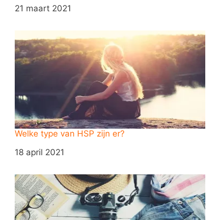
Datum
21 maart 2021
Welke type van HSP zijn er?
Datum
18 april 2021