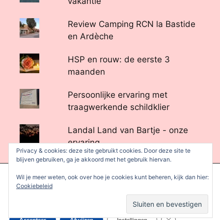
vakantie
Review Camping RCN la Bastide
en Ardèche
HSP en rouw: de eerste 3
maanden
Persoonlijke ervaring met
traagwerkende schildklier
Landal Land van Bartje - onze
ervaring
Privacy & cookies: deze site gebruikt cookies. Door deze site te
blijven gebruiken, ga je akkoord met het gebruik hiervan.
We gebruiken cookies om je de beste ervaring op onze site te
Wil je meer weten, ook over hoe je cookies kunt beheren, kijk dan hier:
bieden.
Cookiebeleid
Je kunt meer informatie vinden over welke cookies we gebruiken
of deze uitschakelen in de
instellingen
.
Inge’s favorieten
Sluit AVG/GDPR 