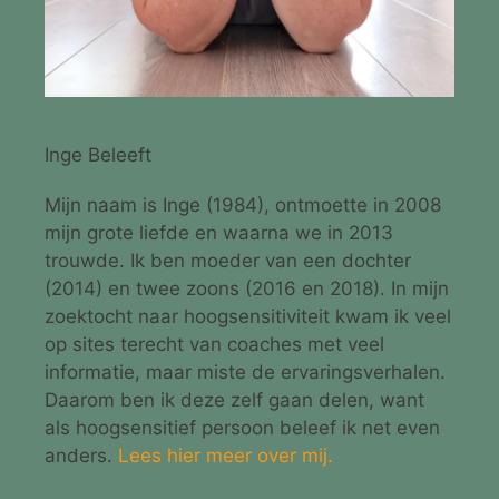
Inge Beleeft
Mijn naam is Inge (1984), ontmoette in 2008
mijn grote liefde en waarna we in 2013
trouwde. Ik ben moeder van een dochter
(2014) en twee zoons (2016 en 2018). In mijn
zoektocht naar hoogsensitiviteit kwam ik veel
op sites terecht van coaches met veel
informatie, maar miste de ervaringsverhalen.
Daarom ben ik deze zelf gaan delen, want
als hoogsensitief persoon beleef ik net even
anders.
Lees hier meer over mij.