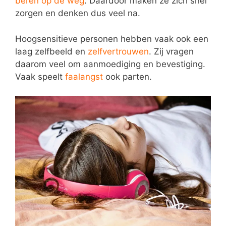
beren op de weg
. Daardoor maken ze zich snel
zorgen en denken dus veel na.
Hoogsensitieve personen hebben vaak ook een
laag zelfbeeld en
zelfvertrouwen
. Zij vragen
daarom veel om aanmoediging en bevestiging.
Vaak speelt
faalangst
ook parten.