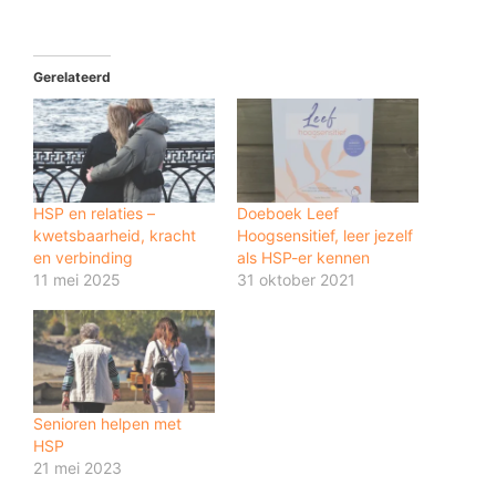
Gerelateerd
HSP en relaties –
Doeboek Leef
kwetsbaarheid, kracht
Hoogsensitief, leer jezelf
en verbinding
als HSP-er kennen
11 mei 2025
31 oktober 2021
Senioren helpen met
HSP
21 mei 2023