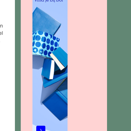
on
el
.