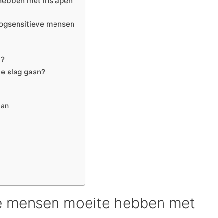
hebben met inslapen
oogsensitieve mensen
k?
e slag gaan?
aan
e mensen moeite hebben met