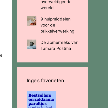
overweldigende
l
wereld
9 hulpmiddelen
voor de
prikkelverwerking
De Zomerreeks van
Tamara Postma
de
j
Inge’s favorieten