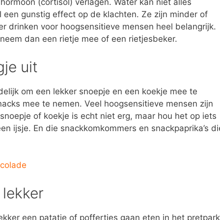
hormoon (cortisol) verlagen. Water kan niet alles
een gunstig effect op de klachten. Ze zijn minder of
r drinken voor hoogsensitieve mensen heel belangrijk.
 neem dan een rietje mee of een rietjesbeker.
je uit
eidelijk om een lekker snoepje en een koekje mee te
nacks mee te nemen. Veel hoogsensitieve mensen zijn
snoepje of koekje is echt niet erg, maar hou het op iets
p een ijsje. En die snackkomkommers en snackpaprika’s di
ocolade
 lekker
lekker een patatje of poffertjes gaan eten in het pretpark