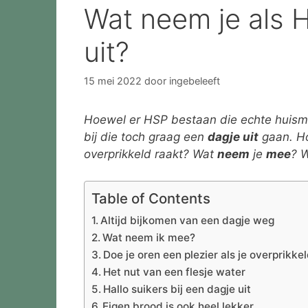
Wat neem je als 
uit?
15 mei 2022
door
ingebeleeft
Hoewel er HSP bestaan die echte huismuss
bij die toch graag een
dagje uit
gaan. Ho
overprikkeld raakt? Wat
neem
je
mee
? 
Table of Contents
Altijd bijkomen van een dagje weg
Wat neem ik mee?
Doe je oren een plezier als je overprikke
Het nut van een flesje water
Hallo suikers bij een dagje uit
Eigen brood is ook heel lekker