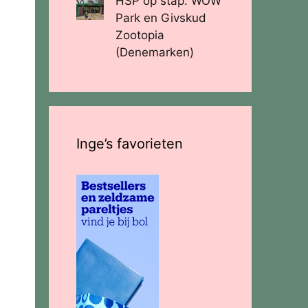
HSP op stap: WOW
Park en Givskud
Zootopia
(Denemarken)
Inge’s favorieten