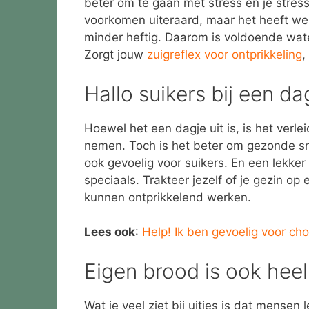
beter om te gaan met stress en je stress
voorkomen uiteraard, maar het heeft wel 
minder heftig. Daarom is voldoende wate
Zorgt jouw
zuigreflex voor ontprikkeling
,
Hallo suikers bij een dag
Hoewel het een dagje uit is, is het verl
nemen. Toch is het beter om gezonde s
ook gevoelig voor suikers. En een lekker 
speciaals. Trakteer jezelf of je gezin o
kunnen ontprikkelend werken.
Lees ook
:
Help! Ik ben gevoelig voor ch
Eigen brood is ook heel
Wat je veel ziet bij uitjes is dat mensen 