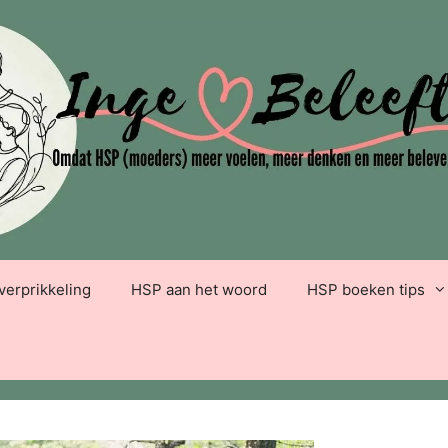
verprikkeling
HSP aan het woord
HSP boeken tips