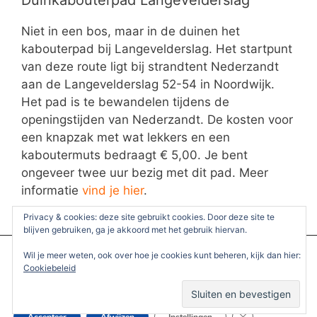
Niet in een bos, maar in de duinen het
kabouterpad bij Langevelderslag. Het startpunt
van deze route ligt bij strandtent Nederzandt
aan de Langevelderslag 52-54 in Noordwijk.
Het pad is te bewandelen tijdens de
openingstijden van Nederzandt. De kosten voor
een knapzak met wat lekkers en een
kaboutermuts bedraagt € 5,00. Je bent
ongeveer twee uur bezig met dit pad. Meer
informatie
vind je hier
.
Privacy & cookies: deze site gebruikt cookies. Door deze site te
Duinkabouterpad Hollands Duin
blijven gebruiken, ga je akkoord met het gebruik hiervan.
We gebruiken cookies om je de beste ervaring op onze site te
Wil je meer weten, ook over hoe je cookies kunt beheren, kijk dan hier:
Bij restaurant Langs Berg en Dal,
bieden.
Cookiebeleid
Langevelderlaan 22 te ligt het startpunt van
Je kunt meer informatie vinden over welke cookies we gebruiken
of deze uitschakelen in de
instellingen
.
een duinkabouterpad van 1500 meter. Je loopt
deze route in ongeveer een uurtje. Onderweg
Sluit AVG/GDPR 