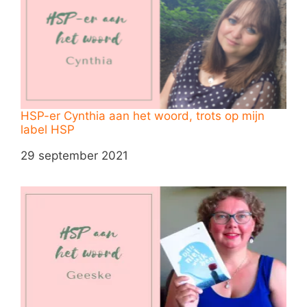
HSP-er Cynthia aan het woord, trots op mijn
label HSP
Datum
29 september 2021