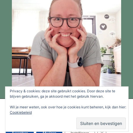
Privacy & cookies: deze site gebruikt cookies. Door deze site te
blijven gebruiken, ga je akkoord met het gebruik hiervan.
We gebruiken cookies om je de beste ervaring op onze site te
Wil je meer weten, ook over hoe je cookies kunt beheren, kijk dan hier:
bieden.
Cookiebeleid
Je kunt meer informatie vinden over welke cookies we gebruiken
of deze uitschakelen in de
instellingen
.
Inge Beleeft
Sluit AVG/GDPR 