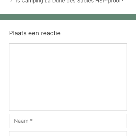
Is Camping La Dune des Sables HSP-proof?
Plaats een reactie
Reactie
Naam
E-