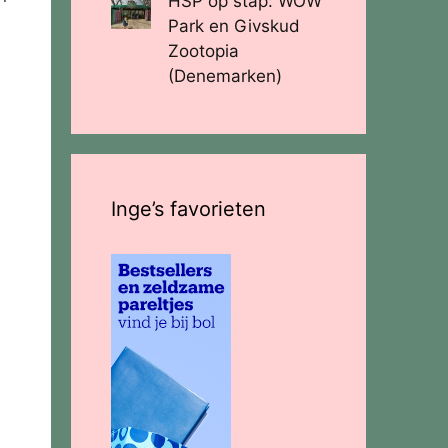
HSP op stap: WOW
Park en Givskud
Zootopia
(Denemarken)
Inge’s favorieten