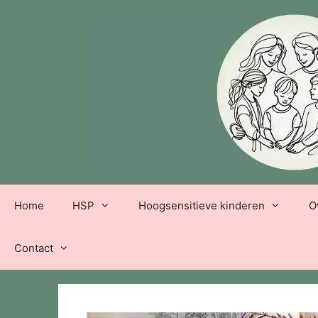
Ga
naar
de
inhoud
Home
HSP
Hoogsensitieve kinderen
O
Contact