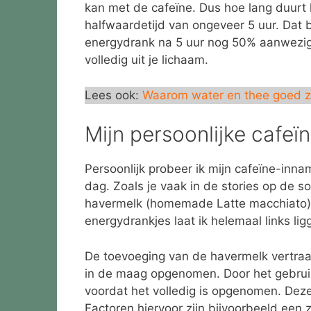
kan met de cafeïne. Dus hoe lang duurt 
halfwaardetijd van ongeveer 5 uur. Dat 
energydrank na 5 uur nog 50% aanwezig b
volledig uit je lichaam.
Lees ook:
Waarom water en thee goed z
Mijn persoonlijke cafeï
Persoonlijk probeer ik mijn cafeïne-inn
dag. Zoals je vaak in de stories op de soc
havermelk (homemade Latte macchiato). 
energydrankjes laat ik helemaal links li
De toevoeging van de havermelk vertraa
in de maag opgenomen. Door het gebrui
voordat het volledig is opgenomen. Deze
Factoren hiervoor zijn bijvoorbeeld een