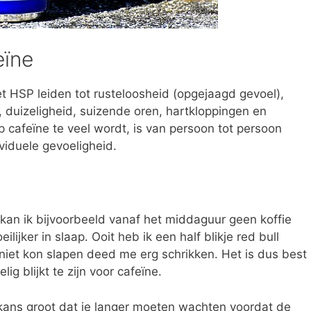
eïne
et HSP leiden tot rusteloosheid (opgejaagd gevoel),
, duizeligheid, suizende oren, hartkloppingen en
cafeïne te veel wordt, is van persoon tot persoon
ividuele gevoeligheid.
o kan ik bijvoorbeeld vanaf het middaguur geen koffie
lijker in slaap. Ooit heb ik een half blikje red bull
iet kon slapen deed me erg schrikken. Het is dus best
ig blijkt te zijn voor cafeïne.
 kans groot dat je langer moeten wachten voordat de