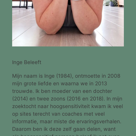
Inge Beleeft
Mijn naam is Inge (1984), ontmoette in 2008
mijn grote liefde en waarna we in 2013
trouwde. Ik ben moeder van een dochter
(2014) en twee zoons (2016 en 2018). In mijn
zoektocht naar hoogsensitiviteit kwam ik veel
op sites terecht van coaches met veel
informatie, maar miste de ervaringsverhalen.
Daarom ben ik deze zelf gaan delen, want