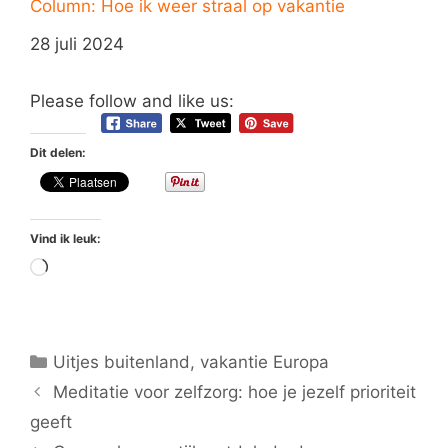
Column: Hoe ik weer straal op vakantie
Datum
28 juli 2024
Please follow and like us:
Dit delen:
Vind ik leuk:
Aan
het
laden...
Categorieën
Uitjes buitenland
,
vakantie Europa
Meditatie voor zelfzorg: hoe je jezelf prioriteit
geeft