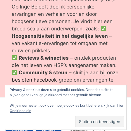
Op Inge Beleeft deel ik persoonlijke
ervaringen en verhalen voor en door
hoogsensitieve personen. Je vindt hier een
breed scala aan onderwerpen, zoals:
Hoogsensitiviteit in het dagelijks leven
–
van vakantie-ervaringen tot omgaan met
rouw en prikkels.
Reviews & winacties
– ontdek producten
die het leven van HSP’s aangenamer maken.
Community & steun
– sluit je aan bij onze
besloten Facebook
-groep om ervaringen te
delen. Wil je een bepaald onderwerp
Privacy & cookies: deze site gebruikt cookies. Door deze site te
besproken zien? Heb je vragen of
blijven gebruiken, ga je akkoord met het gebruik hiervan.
suggesties? Neem gerust contact met me op!
We gebruiken cookies om je de beste ervaring op onze site te
Wil je meer weten, ook over hoe je cookies kunt beheren, kijk dan hier:
Ik wens je veel leesplezier en inspiratie.
bieden.
Cookiebeleid
Je kunt meer informatie vinden over welke cookies we gebruiken
of deze uitschakelen in de
instellingen
.
Sluit AVG/GDPR 