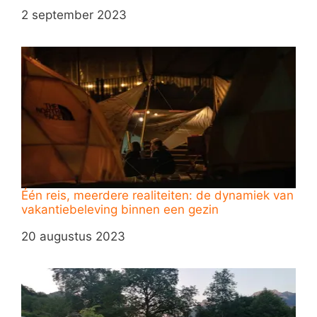
Datum
2 september 2023
Één reis, meerdere realiteiten: de dynamiek van
vakantiebeleving binnen een gezin
Datum
20 augustus 2023