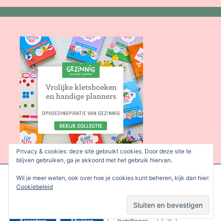
Privacy & cookies: deze site gebruikt cookies. Door deze site te
blijven gebruiken, ga je akkoord met het gebruik hiervan.
We gebruiken cookies om je de beste ervaring op onze site te
Wil je meer weten, ook over hoe je cookies kunt beheren, kijk dan hier:
bieden.
Cookiebeleid
Je kunt meer informatie vinden over welke cookies we gebruiken
of deze uitschakelen in de
instellingen
.
Sluit AVG/GDPR 