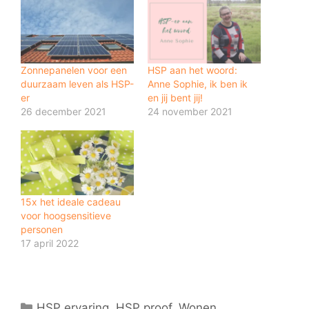
Zonnepanelen voor een
HSP aan het woord:
duurzaam leven als HSP-
Anne Sophie, ik ben ik
er
en jij bent jij!
26 december 2021
24 november 2021
15x het ideale cadeau
voor hoogsensitieve
personen
17 april 2022
Categorieën
HSP ervaring
,
HSP proof
,
Wonen