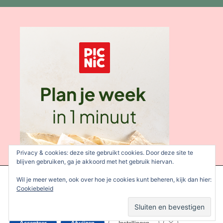
Privacy & cookies: deze site gebruikt cookies. Door deze site te
blijven gebruiken, ga je akkoord met het gebruik hiervan.
We gebruiken cookies om je de beste ervaring op onze site te
Wil je meer weten, ook over hoe je cookies kunt beheren, kijk dan hier:
bieden.
Cookiebeleid
Je kunt meer informatie vinden over welke cookies we gebruiken
of deze uitschakelen in de
instellingen
.
Sluit AVG/GDPR 