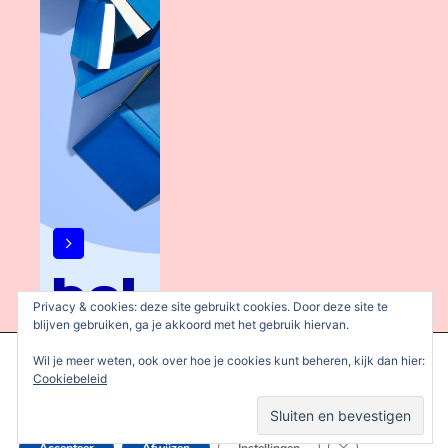
Privacy & cookies: deze site gebruikt cookies. Door deze site te
blijven gebruiken, ga je akkoord met het gebruik hiervan.
We gebruiken cookies om je de beste ervaring op onze site te
Wil je meer weten, ook over hoe je cookies kunt beheren, kijk dan hier:
bieden.
Cookiebeleid
Je kunt meer informatie vinden over welke cookies we gebruiken
of deze uitschakelen in de
instellingen
.
Sluit AVG/GDPR 