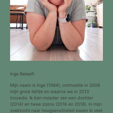
Inge Beleeft
Mijn naam is Inge (1984), ontmoette in 2008
mijn grote liefde en waarna we in 2013
trouwde. Ik ben moeder van een dochter
(2014) en twee zoons (2016 en 2018). In mijn
zoektocht naar hoogsensitiviteit kwam ik veel