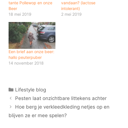
tante Pollewop en onze
vandaan? (lactose
Beer
intolerant)
18 mei 2019
2 mei 2019
Een brief aan onze beer:
hallo peuterpuber
14 november 2018
Categorieën
Lifestyle blog
Pesten laat onzichtbare littekens achter
Hoe berg je verkleedkleding netjes op en
blijven ze er mee spelen?