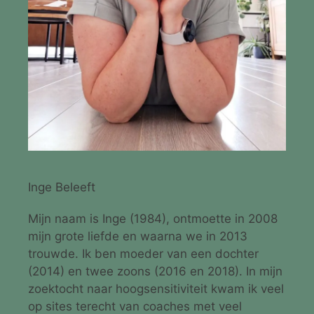
Inge Beleeft
Mijn naam is Inge (1984), ontmoette in 2008
mijn grote liefde en waarna we in 2013
trouwde. Ik ben moeder van een dochter
(2014) en twee zoons (2016 en 2018). In mijn
zoektocht naar hoogsensitiviteit kwam ik veel
op sites terecht van coaches met veel