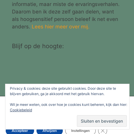
informatie, maar miste de ervaringsverhalen.
Daarom ben ik deze zelf gaan delen, want
als hoogsensitief persoon beleef ik net even
anders.
Lees hier meer over mij.
Blijf op de hoogte:
Privacy & cookies: deze site gebruikt cookies. Door deze site te
blijven gebruiken, ga je akkoord met het gebruik hiervan.
We gebruiken cookies om je de beste ervaring op onze site te
Wil je meer weten, ook over hoe je cookies kunt beheren, kijk dan hier:
© 2026 Ingebeleeft.nl
• Gebouwd met
GeneratePress
bieden.
Cookiebeleid
Je kunt meer informatie vinden over welke cookies we gebruiken
of deze uitschakelen in de
instellingen
.
Social media & sharing icons powered by
UltimatelySocial
Sluit AVG/GDPR 
Accepteer
Afwijzen
Instellingen