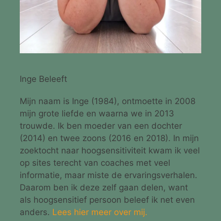
Inge Beleeft
Mijn naam is Inge (1984), ontmoette in 2008
mijn grote liefde en waarna we in 2013
trouwde. Ik ben moeder van een dochter
(2014) en twee zoons (2016 en 2018). In mijn
zoektocht naar hoogsensitiviteit kwam ik veel
op sites terecht van coaches met veel
informatie, maar miste de ervaringsverhalen.
Daarom ben ik deze zelf gaan delen, want
als hoogsensitief persoon beleef ik net even
anders.
Lees hier meer over mij.