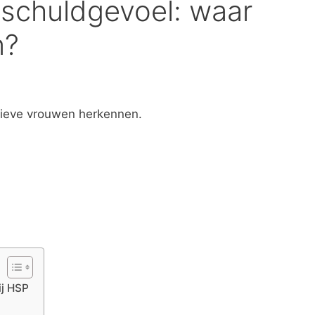
 schuldgevoel: waar
n?
itieve vrouwen herkennen.
ij HSP