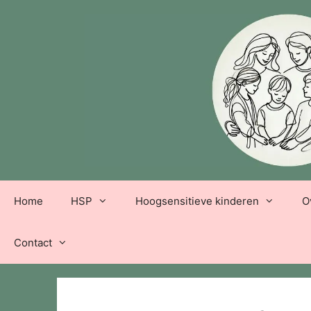
Ga
naar
de
inhoud
Home
HSP
Hoogsensitieve kinderen
O
Contact