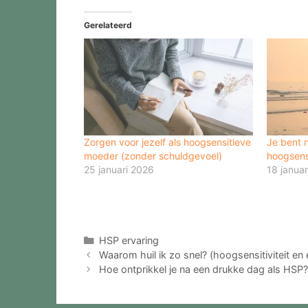
Gerelateerd
Zorgen voor jezelf als hoogsensitieve
Je bent n
moeder (zonder schuldgevoel)
hoogsens
25 januari 2026
18 janua
Categorieën
HSP ervaring
Waarom huil ik zo snel? (hoogsensitiviteit en
Hoe ontprikkel je na een drukke dag als HSP?