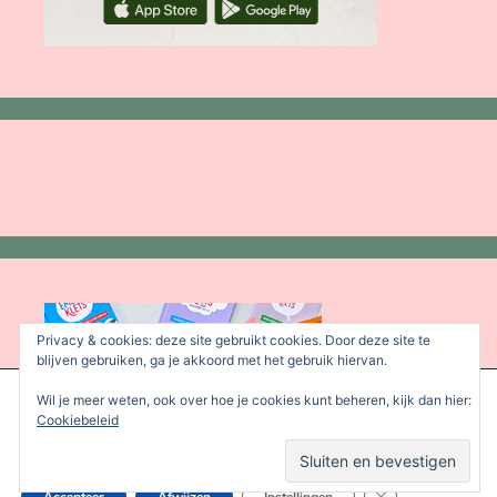
Privacy & cookies: deze site gebruikt cookies. Door deze site te
blijven gebruiken, ga je akkoord met het gebruik hiervan.
We gebruiken cookies om je de beste ervaring op onze site te
Wil je meer weten, ook over hoe je cookies kunt beheren, kijk dan hier:
bieden.
Cookiebeleid
Je kunt meer informatie vinden over welke cookies we gebruiken
of deze uitschakelen in de
instellingen
.
Sluit AVG/GDPR 