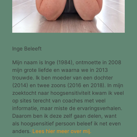
Inge Beleeft
Mijn naam is Inge (1984), ontmoette in 2008
mijn grote liefde en waarna we in 2013
trouwde. Ik ben moeder van een dochter
(2014) en twee zoons (2016 en 2018). In mijn
zoektocht naar hoogsensitiviteit kwam ik veel
op sites terecht van coaches met veel
informatie, maar miste de ervaringsverhalen.
Daarom ben ik deze zelf gaan delen, want
als hoogsensitief persoon beleef ik net even
anders.
Lees hier meer over mij.